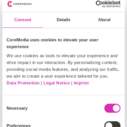
Dieser Connector benötigt keine zusätzliche Installation,
sondern jedlich Konfiguration und Einrichtung in Zapier
Consent
Details
About
& CoreMedia.
CoreMedia uses cookies to elevate your user
experience
We use cookies as tools to elevate your experience and
Anforderungen
drive impact in our interaction. By personalizing content,
providing social media features, and analyzing our traffic,
Zapier Account
we aim to create a user experience tailored for you.
Event Hub Lizenz
Data Protection
|
Legal Notice
|
Imprint
Consent
Necessary
Selection
Support
Preferences
Diese App ist Teil von CoreMedia Labs. CoreMedia Labs