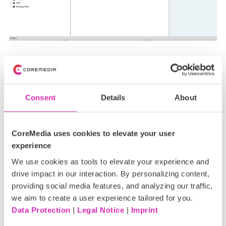
Consent
Details
About
Installation
Den Quellcode erhalten Sie
CoreMedia uses cookies to elevate your user
hier:
https://github.com/CoreMedia/content-hub-
experience
adapter-typeform
We use cookies as tools to elevate your experience and
Es wird als bereitgestellt als
CoreMedia Plugin
.
drive impact in our interaction. By personalizing content,
providing social media features, and analyzing our traffic,
we aim to create a user experience tailored for you.
Data Protection
|
Legal Notice
|
Imprint