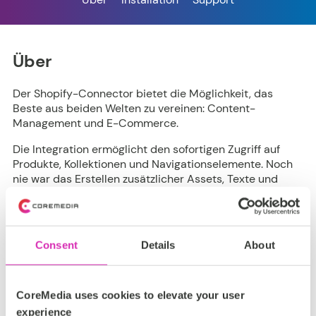
Über
Der Shopify-Connector bietet die Möglichkeit, das
Beste aus beiden Welten zu vereinen: Content-
Management und E-Commerce.
Die Integration ermöglicht den sofortigen Zugriff auf
Produkte, Kollektionen und Navigationselemente. Noch
nie war das Erstellen zusätzlicher Assets, Texte und
anderer Inhalte für Shopify so einfach und übersichtlich
wie mit dieser Lösung.
Kunden profitieren vom gesamten Lösungsangebot von
Consent
Details
About
CoreMedia, wodurch sich Produktseiten ganz einfach
mit zusätzlichen Informationen ergänzen lassen.
CoreMedia uses cookies to elevate your user
experience