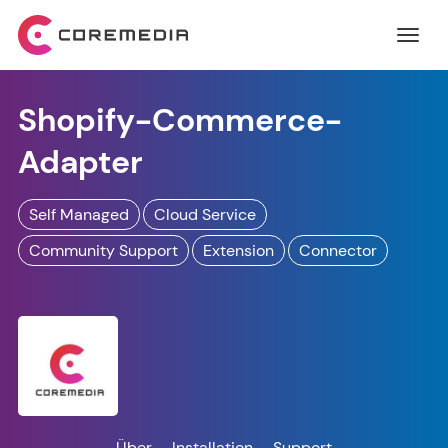
Shopify-Commerce-
Adapter
Self Managed
Cloud Service
Community Support
Extension
Connector
Über
Installation
Support