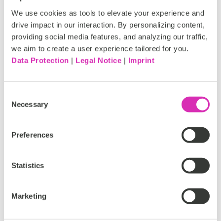
We use cookies as tools to elevate your experience and
Installation
drive impact in our interaction. By personalizing content,
providing social media features, and analyzing our traffic,
Den Quellcode findest du hier:
we aim to create a user experience tailored for you.
https://github.com/CoreMedia-
Data Protection
|
Legal Notice
|
Imprint
contributions/commerce-adapter-shopify
Es wird als eigenständige Anwendung bereitgestellt
Consent
Necessary
Selection
Preferences
Support
Statistics
Diese App ist Teil von CoreMedia Labs. CoreMedia Labs
bietet Zugang zu unseren neuesten und besten
Produktverbesserungen, Ideen und frühen Prototypen.
Marketing
Wir möchten dies frühzeitig mit unseren Kunden und
Partnern teilen, um Feedback zu sammeln und zu