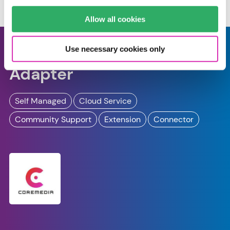
erfahren, wie wir unsere Software verbessern können.
Allow all cookies
Shopify-Commerce-
Use necessary cookies only
Adapter
Self Managed
Cloud Service
Community Support
Extension
Connector