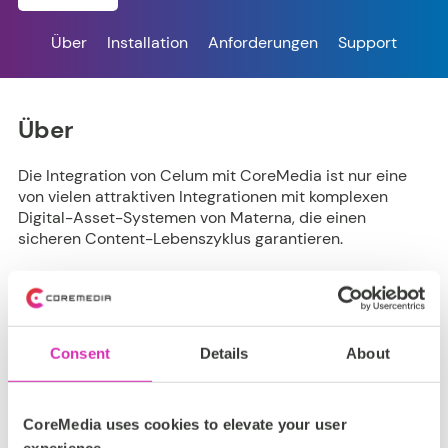
Über
Installation
Anforderungen
Support
Über
Die Integration von Celum mit CoreMedia ist nur eine
von vielen attraktiven Integrationen mit komplexen
Digital-Asset-Systemen von Materna, die einen
sicheren Content-Lebenszyklus garantieren.
Consent
Details
About
Installation
Es wird als bereitgestellt als
CoreMedia Extension
.
CoreMedia uses cookies to elevate your user