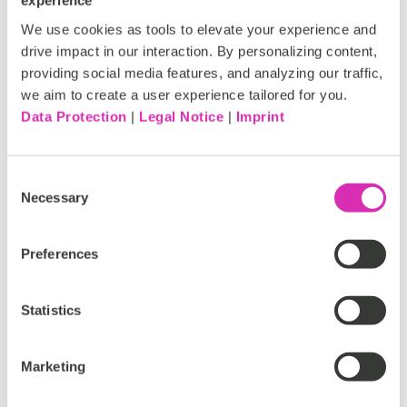
experience
We use cookies as tools to elevate your experience and
drive impact in our interaction. By personalizing content,
providing social media features, and analyzing our traffic,
Anforderungen
we aim to create a user experience tailored for you.
Data Protection
|
Legal Notice
|
Imprint
Celum Account
Content Hub
Consent
Necessary
Selection
Support
Preferences
Bitte wenden Sie sich für Supportdetails an unseren
Statistics
Partner.
Marketing